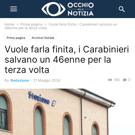
Home
Prima pagina
Vuole farla finita, i Carabinieri salvano un
46enne per la terza volta
Prima pagina
Archivio Notizie
Vuole farla finita, i Carabinieri
salvano un 46enne per la
terza volta
190
0
By
Redazione
-
21 Maggio 2024