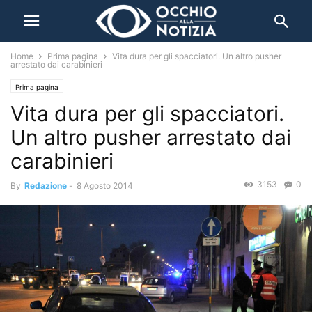
Home
Prima pagina
Vita dura per gli spacciatori. Un altro pusher
arrestato dai carabinieri
Prima pagina
Vita dura per gli spacciatori.
Un altro pusher arrestato dai
carabinieri
3153
0
By
Redazione
-
8 Agosto 2014