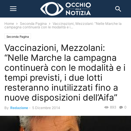
Home
Seconda Pagina
Vaccinazioni, Mezzolani: “Nelle Marche la
campagna continuerà con le modalità e i...
Seconda Pagina
Vaccinazioni, Mezzolani:
“Nelle Marche la campagna
continuerà con le modalità e i
tempi previsti, i due lotti
resteranno inutilizzati fino a
nuove disposizioni dell’Aifa”
893
0
By
Redazione
-
5 Dicembre 2014