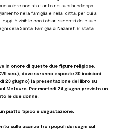
suo valore non sta tanto nei suoi handicaps
mento nella famiglia e nella città; per cui al
gi, è visibile con i chiari riscontri delle sue
gni della Santa Famiglia di Nazaret. E’ stata
ve in onore di queste due figure religiose.
XVII sec.), dove saranno esposte 30 incisioni
edì 23 giugno) la presentazione del libro su
 sul Metauro. Per martedì 24 giugno previsto un
uto le due donne.
un piatto tipico e degustazione.
nto sulle usanze tra i popoli dei segni sul