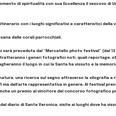
nto di spiritualità con sua Eccellenza il vescovo di Urb
tinerario con i luoghi significativi e caratteristici della 
ana dalle corali parrocchiali.
 sarà preceduta dal “Mercatello photo festival” (dal 13 
ratteranno i generi fotografici noti, quali reportage, stil
heranno il luogo in cui la Santa ha vissuto e la memoria 
o natura, una ricerca sul segno attraverso la xilografia 
 ma dell’arte rappresentativa in genere. Al festival pre
anche un premio al vincitore del concorso fotografico 
i dal diario di Santa Veronica, visite ai luoghi dove ha v