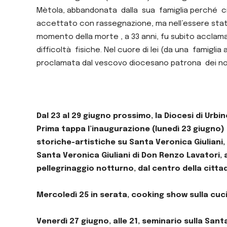
Mètola, abbandonata dalla sua famiglia perché cie
accettato con rassegnazione, ma nell’essere stata 
momento della morte , a 33 anni, fu subito acclamata
difficoltà fisiche. Nel cuore di lei (da una famigli
proclamata dal vescovo diocesano patrona dei no
Dal 23 al 29 giugno prossimo, la Diocesi di Urbin
Prima tappa l’inaugurazione (lunedì 23 giugno) d
storiche-artistiche su Santa Veronica Giuliani, e
Santa Veronica Giuliani di Don Renzo Lavatori,
pellegrinaggio notturno, dal centro della citta
Mercoledì 25 in serata, cooking show sulla cuc
Venerdì 27 giugno, alle 21, seminario sulla Sant