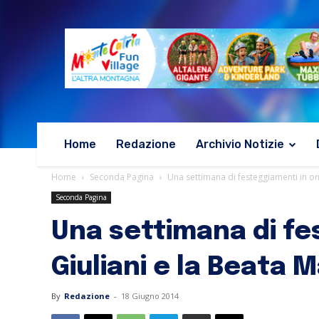
Home
Redazione
Archivio Notizie
Home
Seconda Pagina
Una settimana di festeggiamenti in ono
Seconda Pagina
Una settimana di fe
Giuliani e la Beata 
By
Redazione
-
18 Giugno 2014