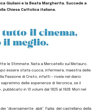
ca Giuliani e la Beata Margherita. Succede a
lla Chiesa Cattolica italiana.
evette le Stimmate. Nata a Mercatello sul Metauro,
, dopo essere stata cuoca, infermiera, maestra delle
 Passione di Cristo, infatti – rivela nel diario
la sapremmo delle esperienze di Veronica, se il
 pubblicato in 10 volumi dal 1825 al 1928. Morì nel
ei “diversamente abili”. Figlia del castellano della