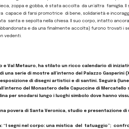
ca, zoppa e gobba, è stata accolta da un’altra famiglia. Il 
capace di farsi promotrice di bene, solidarietà e incoraggia
 santa e sepolta nella chiesa. Il suo corpo, intatto ancora og
a abbandonata e da una finalmente accolta) furono trovati i se
n vedenti.
o e Val Metauro, ha stilato un ricco calendario di iniziati
i una serie di mostre all’interno del Palazzo Gasperini (
sposizione di disegni artistici e di santini. Seguirà (lun
 all’interno del Monastero delle Capuccine di Mercatello
dina per snodarsi lungo i luoghi simbolo dove hanno viss
ina povera di Santa Veronica, studio e presentazione di 
a: “I segni nel corpo: una mistica del tatuaggio”; confro