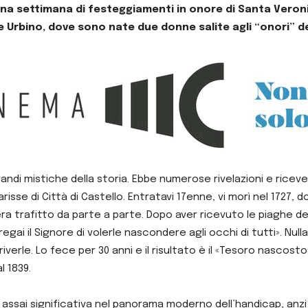
na settimana di festeggiamenti in onore di Santa Veroni
e Urbino, dove sono nate due donne salite agli “onori” de
 grandi mistiche della storia. Ebbe numerose rivelazioni e ric
arisse di Città di Castello. Entratavi 17enne, vi morì nel 1727
ra trafitto da parte a parte. Dopo aver ricevuto le piaghe della
regai il Signore di volerle nascondere agli occhi di tutti». Nul
verle. Lo fece per 30 anni e il risultato è il «Tesoro nascosto»,
l 1839.
 assai significativa nel panorama moderno dell’handicap, anzi d