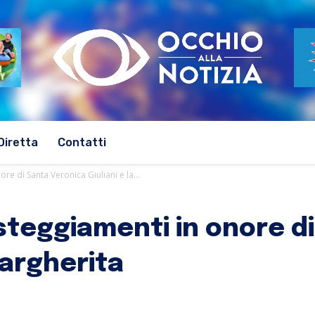
Diretta
Contatti
re di Santa Veronica Giuliani e la...
steggiamenti in onore d
Margherita