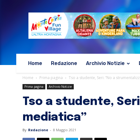
Home
Redazione
Archivio Notizie
Home
Prima pagina
Tso a studente, Seri: “No a strumentalizz
Prima pagina
Archivio Notizie
Tso a studente, Seri
mediatica”
By
Redazione
-
8 Maggio 2021