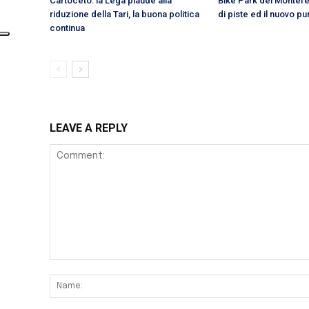
Cartoceto: la Lega plaude alla
Bike Park del Montefel
riduzione della Tari, la buona politica
di piste ed il nuovo p
continua
LEAVE A REPLY