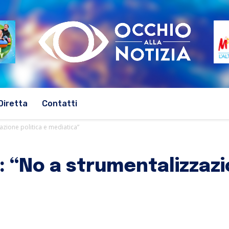
Diretta
Contatti
azione politica e mediatica”
: “No a strumentalizzazi