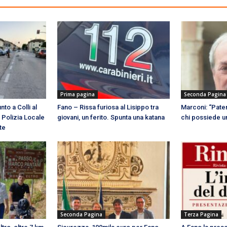
Prima pagina
Seconda Pagina
to a Colli al
Fano – Rissa furiosa al Lisippo tra
Marconi: “Paten
 Polizia Locale
giovani, un ferito. Spunta una katana
chi possiede u
te
Seconda Pagina
Terza Pagina