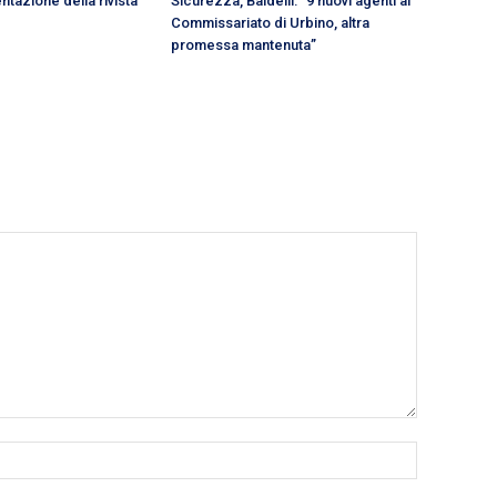
ntazione della rivista
Sicurezza, Baldelli: “9 nuovi agenti al
Commissariato di Urbino, altra
promessa mantenuta”