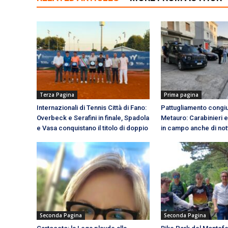
Terza Pagina
Prima pagina
Internazionali di Tennis Città di Fano:
Pattugliamento congiun
Overbeck e Serafini in finale, Spadola
Metauro: Carabinieri e
e Vasa conquistano il titolo di doppio
in campo anche di not
Seconda Pagina
Seconda Pagina