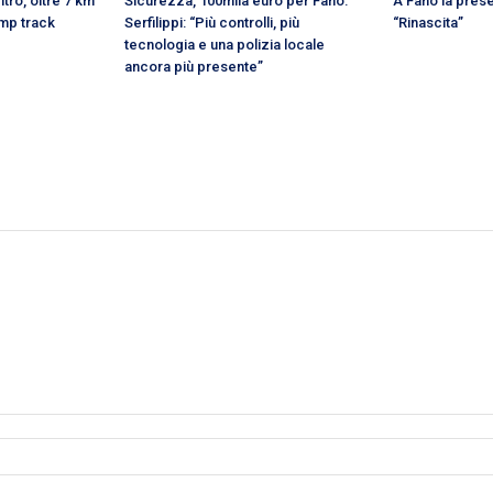
tro, oltre 7 km
Sicurezza, 100mila euro per Fano.
A Fano la prese
ump track
Serfilippi: “Più controlli, più
“Rinascita”
tecnologia e una polizia locale
ancora più presente”