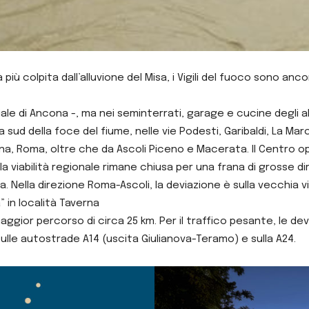
tà più colpita dall’alluvione del Misa, i Vigili del fuoco sono 
le di Ancona -, ma nei seminterrati, garage e cucine degli albe
a sud della foce del fiume, nelle vie Podesti, Garibaldi, La Ma
ogna, Roma, oltre che da Ascoli Piceno e Macerata. Il Centro 
ella viabilità regionale rimane chiusa per una frana di grosse d
va. Nella direzione Roma-Ascoli, la deviazione è sulla vecchia v
” in località Taverna
ggior percorso di circa 25 km. Per il traffico pesante, le devia
 sulle autostrade A14 (uscita Giulianova-Teramo) e sulla A24.