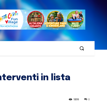
terventi in lista
1899
0