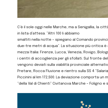
C’è il sole oggi nelle Marche, ma a Senigallia, la cit
in lista d’attesa. ”Altri 100 li abbiamo
smaltiti nella notte – spiegano al Comando provincia
due-tre metri di acqua”. La situazione più critica è 
mezza Italia: Firenze, Lucca, Venezia, Rovigo, Bol
i centri di accoglienza per gli sfollati. Sul fronte d
vengono deviati sulla viabilità provinciale alternati
Pretare, Rocca Fluvione e rientro sulla SS 4 “Salaria
Piccinini al km 172,500. La deviazione comporta un ma
“della Val di Chienti” Civitanova Marche – Foligno e