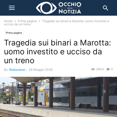
Home
Prima pagina
Tragedia sui binari a Marotta: uomo investito e
ucciso da un treno
Prima pagina
Tragedia sui binari a Marotta:
uomo investito e ucciso da
un treno
2844
0
By
Redazione
-
29 Maggio 2026