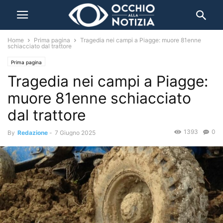
Home
Prima pagina
Tragedia nei campi a Piagge: muore 81enne
schiacciato dal trattore
Prima pagina
Tragedia nei campi a Piagge:
muore 81enne schiacciato
dal trattore
1393
0
By
Redazione
-
7 Giugno 2025