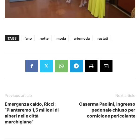
TAGS
fano
notte
moda
artemoda
rastatt
Previous article
Next article
Emergenza caldo, Ricci:
Caserma Paolini, ingresso
“Pianteremo 1,5 milioni di
pedonale chiuso per
alberi nelle città
cornicione pericolante
marchigiane”