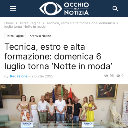
Home
Terza Pagina
Tecnica, estro e alta formazione: domenica 6
luglio torna ‘Notte in moda’
Terza Pagina
Archivio Notizie
Tecnica, estro e alta
formazione: domenica 6
luglio torna ‘Notte in moda’
96
0
By
Redazione
-
2 Luglio 2025