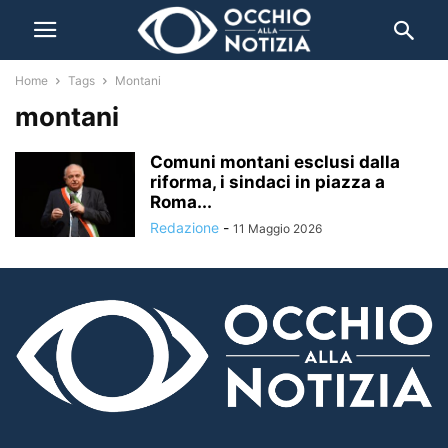
Home
Tags
Montani
montani
Comuni montani esclusi dalla
riforma, i sindaci in piazza a
Roma...
Redazione
-
11 Maggio 2026