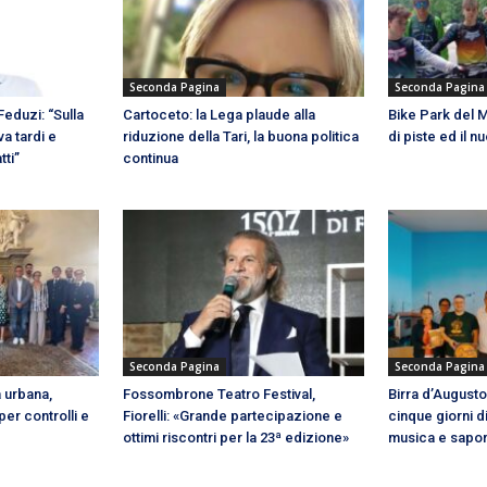
Seconda Pagina
Seconda Pagina
eduzi: “Sulla
Cartoceto: la Lega plaude alla
Bike Park del M
va tardi e
riduzione della Tari, la buona politica
di piste ed il 
tti”
continua
Seconda Pagina
Seconda Pagina
a urbana,
Fossombrone Teatro Festival,
Birra d’Augusto
per controlli e
Fiorelli: «Grande partecipazione e
cinque giorni di
ottimi riscontri per la 23ª edizione»
musica e sapor