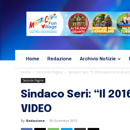
Home
Redazione
Archivio Notizie
Home
Seconda Pagina
Sindaco Seri: “Il 2016 sara’ ricco di pr
Seconda Pagina
Sindaco Seri: “Il 201
VIDEO
By
Redazione
-
30 Dicembre 2015