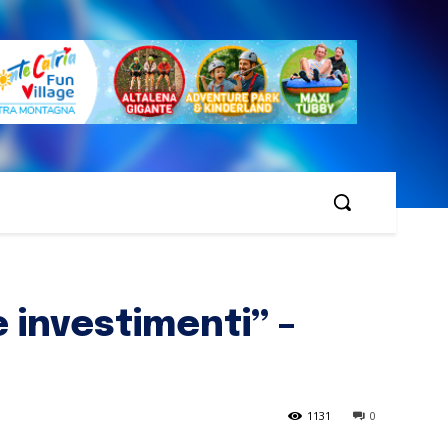
e investimenti” –
1131
0