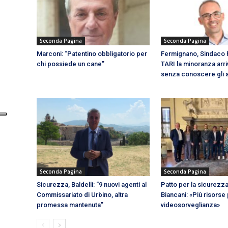
Seconda Pagina
Seconda Pagina
Marconi: “Patentino obbligatorio per
Fermignano, Sindaco F
chi possiede un cane”
TARI la minoranza arri
senza conoscere gli a
Seconda Pagina
Seconda Pagina
Sicurezza, Baldelli: “9 nuovi agenti al
Patto per la sicurezz
Commissariato di Urbino, altra
Biancani: «Più risorse 
promessa mantenuta”
videosorveglianza»