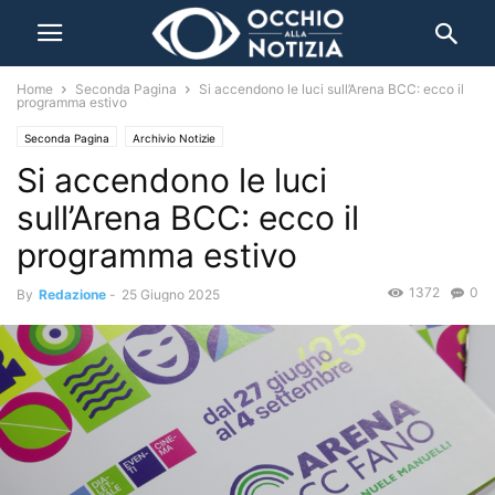
Home
Seconda Pagina
Si accendono le luci sull’Arena BCC: ecco il
programma estivo
Seconda Pagina
Archivio Notizie
Si accendono le luci
sull’Arena BCC: ecco il
programma estivo
1372
0
By
Redazione
-
25 Giugno 2025