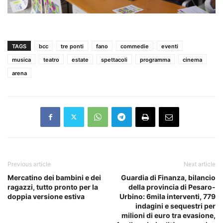
TAGS
bcc
tre ponti
fano
commedie
eventi
musica
teatro
estate
spettacoli
programma
cinema
arena
Previous article
Next article
Mercatino dei bambini e dei
Guardia di Finanza, bilancio
ragazzi, tutto pronto per la
della provincia di Pesaro-
doppia versione estiva
Urbino: 6mila interventi, 779
indagini e sequestri per
milioni di euro tra evasione,