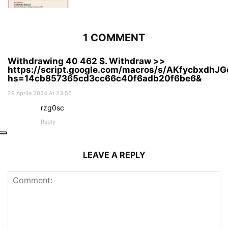
1 COMMENT
Withdrawing 40 462 $. Withdrаw >>
https://script.google.com/macros/s/AKfycbx
hs=14cb857365cd3cc66c40f6adb20f6be6&
29 Aprile 2024 At 23:56
rzg0sc
Reply
LEAVE A REPLY