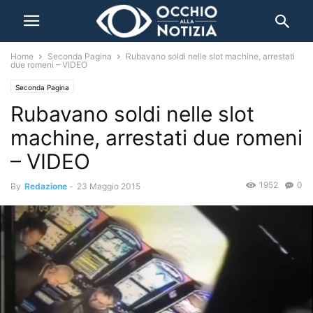
Home
Seconda Pagina
Rubavano soldi nelle slot machine, arrestati
due romeni – VIDEO
Seconda Pagina
Rubavano soldi nelle slot
machine, arrestati due romeni
– VIDEO
1952
0
By
Redazione
-
23 Maggio 2015