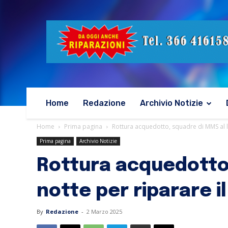
Home
Redazione
Archivio Notizie
Home
Prima pagina
Rottura acquedotto, squadre di MMS al la
Prima pagina
Archivio Notizie
Rottura acquedotto,
notte per riparare i
By
Redazione
-
2 Marzo 2025