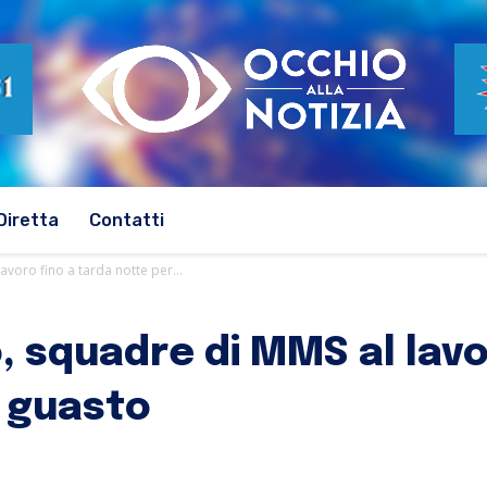
Diretta
Contatti
voro fino a tarda notte per...
 squadre di MMS al lavo
l guasto