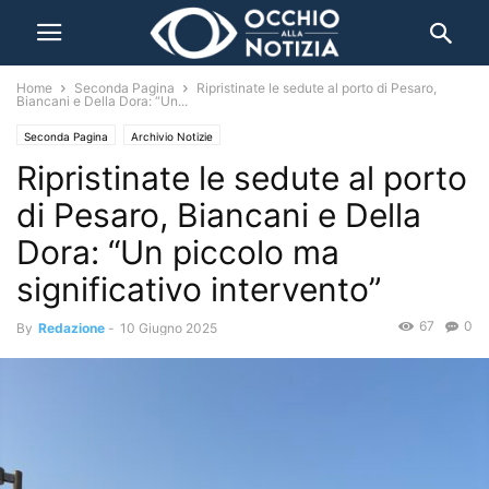
Home
Seconda Pagina
Ripristinate le sedute al porto di Pesaro,
Biancani e Della Dora: “Un...
Seconda Pagina
Archivio Notizie
Ripristinate le sedute al porto
di Pesaro, Biancani e Della
Dora: “Un piccolo ma
significativo intervento”
67
0
By
Redazione
-
10 Giugno 2025