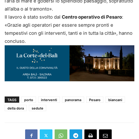
l’aria di mare e godersi lo splendido paesaggio, soprattutto
all’alba o al tramonto».
Il lavoro è stato svolto dal
Centro operativo di Pesaro
:
«Grazie agli operatori per essere sempre pronti e
tempestivi con gli interventi, tanti e in tutta la città», hanno
concluso.
TAGS
porto
interventi
panorama
Pesaro
biancani
della dora
sedute