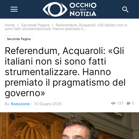
Home
Seconda Pagina
Referendum, Acquaroli: «Gli italiani non si
sono fatti strumentalizzare. Hanno premiato il...
Seconda Pagina
Referendum, Acquaroli: «Gli
italiani non si sono fatti
strumentalizzare. Hanno
premiato il pragmatismo del
governo»
137
0
By
Redazione
-
10 Giugno 2025