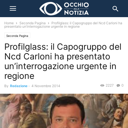
Home
Seconda Pagina
Profilglass: il Capogruppo del Ncd Carloni ha
presentato un’interrogazione urgente in regione
Seconda Pagina
Profilglass: il Capogruppo del
Ncd Carloni ha presentato
un’interrogazione urgente in
regione
2227
0
By
Redazione
-
4 Novembre 2014