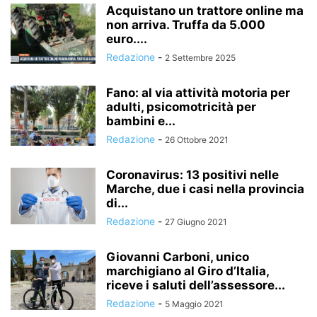
Acquistano un trattore online ma
non arriva. Truffa da 5.000
euro....
Redazione
-
2 Settembre 2025
Fano: al via attività motoria per
adulti, psicomotricità per
bambini e...
Redazione
-
26 Ottobre 2021
Coronavirus: 13 positivi nelle
Marche, due i casi nella provincia
di...
Redazione
-
27 Giugno 2021
Giovanni Carboni, unico
marchigiano al Giro d’Italia,
riceve i saluti dell’assessore...
Redazione
-
5 Maggio 2021