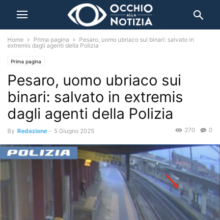
Home
Prima pagina
Pesaro, uomo ubriaco sui binari: salvato in
extremis dagli agenti della Polizia
Prima pagina
Pesaro, uomo ubriaco sui
binari: salvato in extremis
dagli agenti della Polizia
270
0
By
Redazione
-
5 Giugno 2025