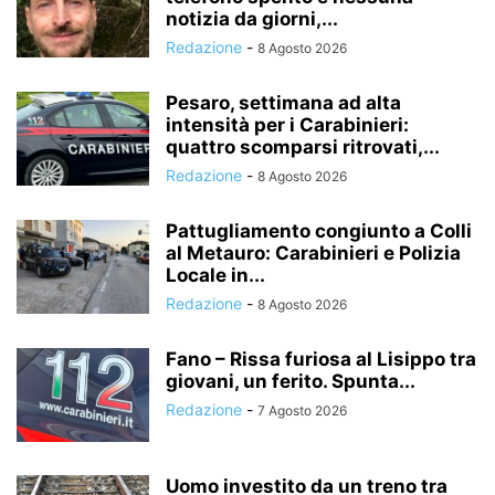
notizia da giorni,...
Redazione
-
8 Agosto 2026
Pesaro, settimana ad alta
intensità per i Carabinieri:
quattro scomparsi ritrovati,...
Redazione
-
8 Agosto 2026
Pattugliamento congiunto a Colli
al Metauro: Carabinieri e Polizia
Locale in...
Redazione
-
8 Agosto 2026
Fano – Rissa furiosa al Lisippo tra
giovani, un ferito. Spunta...
Redazione
-
7 Agosto 2026
Uomo investito da un treno tra