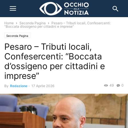
Home
Seconda Pagina
Pesaro – Tributi locali, Confesercenti:
“Boccata d’ossigeno per cittadini e imprese”
Seconda Pagina
Pesaro – Tributi locali,
Confesercenti: “Boccata
d’ossigeno per cittadini e
imprese”
49
0
By
Redazione
-
17 Aprile 2026