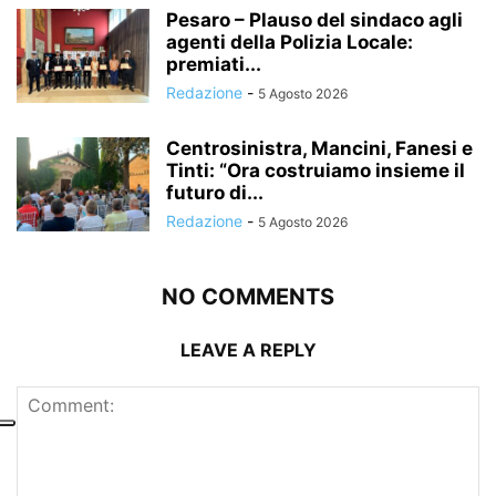
Pesaro – Plauso del sindaco agli
agenti della Polizia Locale:
premiati...
Redazione
-
5 Agosto 2026
Centrosinistra, Mancini, Fanesi e
Tinti: “Ora costruiamo insieme il
futuro di...
Redazione
-
5 Agosto 2026
NO COMMENTS
LEAVE A REPLY