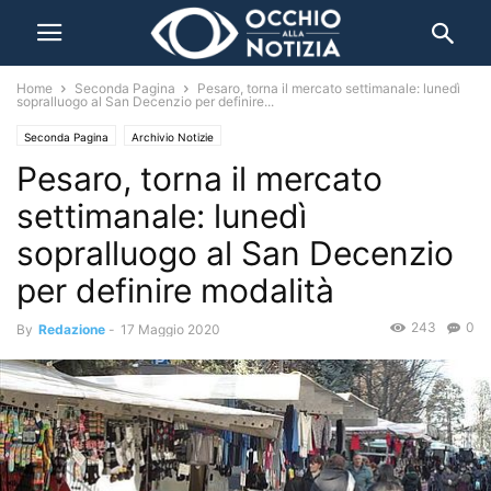
Home
Seconda Pagina
Pesaro, torna il mercato settimanale: lunedì
sopralluogo al San Decenzio per definire...
Seconda Pagina
Archivio Notizie
Pesaro, torna il mercato
settimanale: lunedì
sopralluogo al San Decenzio
per definire modalità
243
0
By
Redazione
-
17 Maggio 2020