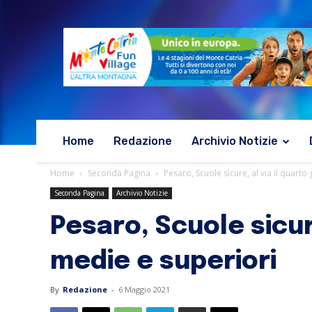
Home
Redazione
Archivio Notizie
Home
Seconda Pagina
Pesaro, Scuole sicure, al via il quarto 
Seconda Pagina
Archivio Notizie
Pesaro, Scuole sicure
medie e superiori
By
Redazione
-
6 Maggio 2021