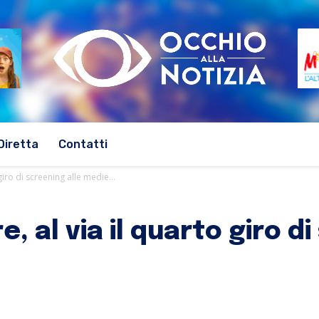
Diretta
Contatti
giro di screening alle medie...
, al via il quarto giro d