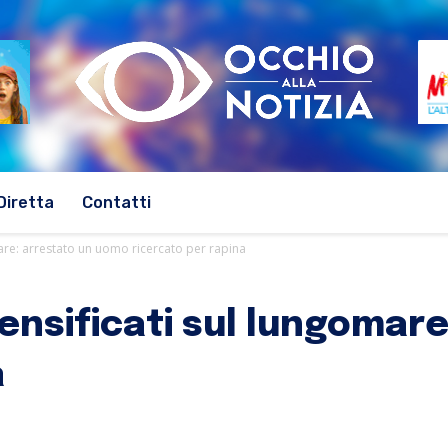
Diretta
Contatti
omare: arrestato un uomo ricercato per rapina
tensificati sul lungoma
a