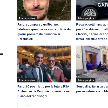
Prima pagina
Prima pagina
Fano, scomparso un 59enne:
Pesaro, settimana ad a
telefono spento e nessuna notizia da
per i Carabinieri: qua
giorni, presentata denuncia ai
ritrovati, decine di so
Carabinieri
infrazioni sulle strade
Prima pagina
Prima pagina
Fano, 60 posti letto per la futura RSA
Senigallia, lite in un b
Alzheimer: la Regione li inserisce nel
per resistenza a pubbl
Piano dei fabbisogni