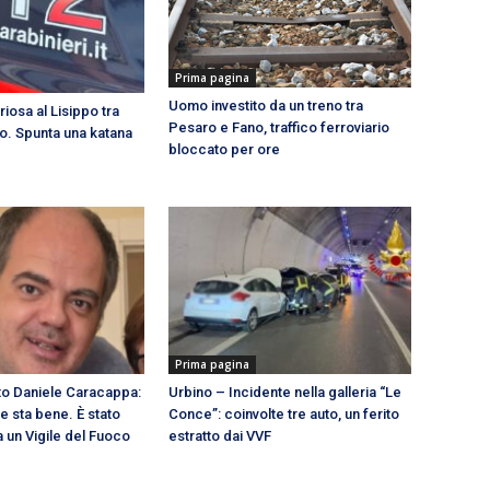
Prima pagina
Uomo investito da un treno tra
riosa al Lisippo tra
Pesaro e Fano, traffico ferroviario
ito. Spunta una katana
bloccato per ore
Prima pagina
ato Daniele Caracappa:
Urbino – Incidente nella galleria “Le
 e sta bene. È stato
Conce”: coinvolte tre auto, un ferito
 un Vigile del Fuoco
estratto dai VVF