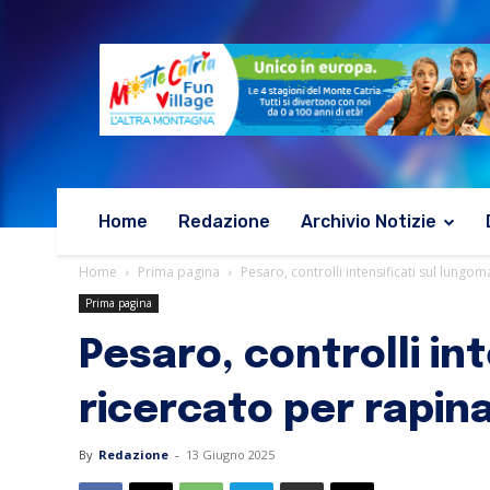
Home
Redazione
Archivio Notizie
Home
Prima pagina
Pesaro, controlli intensificati sul lung
Prima pagina
Pesaro, controlli in
ricercato per rapin
By
Redazione
-
13 Giugno 2025