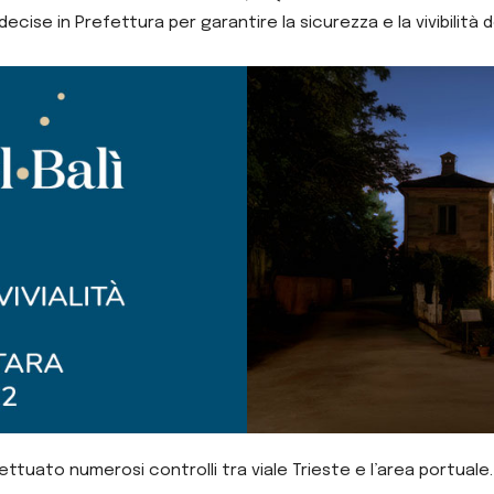
ecise in Prefettura per garantire la sicurezza e la vivibilità d
ttuato numerosi controlli tra viale Trieste e l’area portuale.