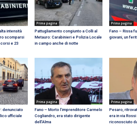
Prima pagina
Prima pagina
lta intensità
Pattugliamento congiunto a Colli al
Fano – Rissa fu
ttro scomparsi
Metauro: Carabinieri e Polizia Locale
giovani, un fer
ccorsi e 23
in campo anche di notte
Prima pagina
Prima pagina
ar: denunciato
Fano – Morto l’imprenditore Carmelo
Pesaro, ritrov
ico ufficiale
Cogliandro, era stato dirigente
era in via Rossi
dell’Alma
riconosciuto da