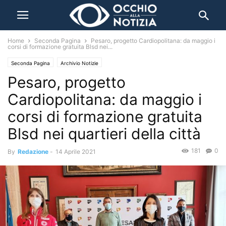
Home
Seconda Pagina
Pesaro, progetto Cardiopolitana: da maggio i
corsi di formazione gratuita Blsd nei...
Seconda Pagina
Archivio Notizie
Pesaro, progetto
Cardiopolitana: da maggio i
corsi di formazione gratuita
Blsd nei quartieri della città
181
0
By
Redazione
-
14 Aprile 2021