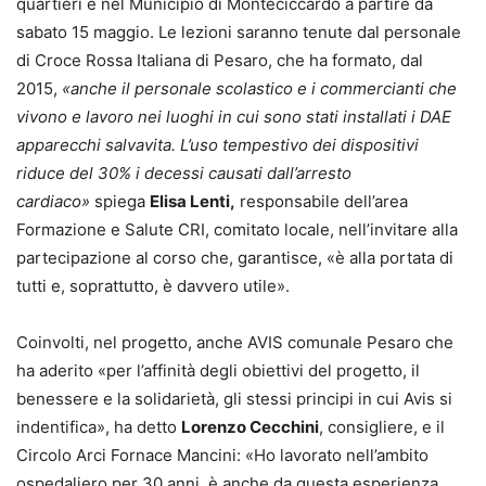
quartieri e nel Municipio di Monteciccardo a partire da
sabato 15 maggio. Le lezioni saranno tenute dal personale
di Croce Rossa Italiana di Pesaro, che ha formato, dal
2015,
«anche il personale scolastico e i commercianti che
vivono e lavoro nei luoghi in cui sono stati installati i DAE
apparecchi salvavita. L’uso tempestivo dei dispositivi
riduce del 30% i decessi causati dall’arresto
cardiaco»
spiega
Elisa Lenti,
responsabile dell’area
Formazione e Salute CRI, comitato locale, nell’invitare alla
partecipazione al corso che, garantisce, «è alla portata di
tutti e, soprattutto, è davvero utile».
Coinvolti, nel progetto, anche AVIS comunale Pesaro che
ha aderito «per l’affinità degli obiettivi del progetto, il
benessere e la solidarietà, gli stessi principi in cui Avis si
indentifica», ha detto
Lorenzo Cecchini
, consigliere, e il
Circolo Arci Fornace Mancini: «Ho lavorato nell’ambito
ospedaliero per 30 anni, è anche da questa esperienza