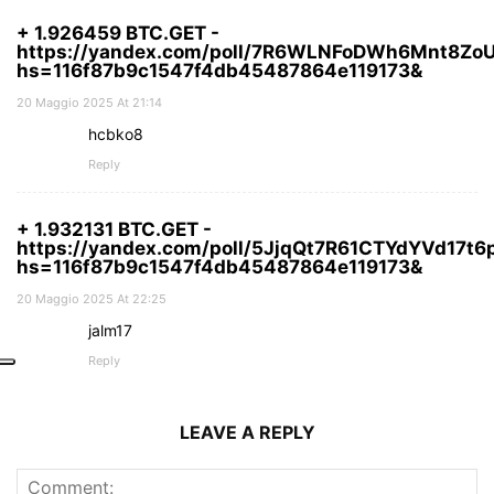
+ 1.926459 BTC.GET -
https://yandex.com/poll/7R6WLNFoDWh6Mnt8Zo
hs=116f87b9c1547f4db45487864e119173&
20 Maggio 2025 At 21:14
hcbko8
Reply
+ 1.932131 BTC.GET -
https://yandex.com/poll/5JjqQt7R61CTYdYVd17t6
hs=116f87b9c1547f4db45487864e119173&
20 Maggio 2025 At 22:25
jalm17
Reply
LEAVE A REPLY