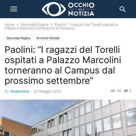
Home
Seconda Pagina
Paolini: “I ragazzi del Torelli ospitati a
Palazzo Marcolini torneranno al Campus...
Seconda Pagina
Archivio Notizie
Paolini: “I ragazzi del Torelli
ospitati a Palazzo Marcolini
torneranno al Campus dal
prossimo settembre”
46
2
By
Redazione
-
20 Maggio 2025