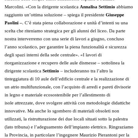
Marcolini.
«Con la dirigente scolastica
Annalisa Settimio
abbiamo
raggiunto un’ottima soluzione – spiega il presidente
Giuseppe
Paolini –
. C’è stata piena collaborazione e unità d’intenti su una
scelta che riteniamo strategica per gli alunni del liceo. Da parte
nostra interverremo con una serie di lavori a giugno, concluso
l’anno scolastico, per garantire la piena funzionalità e sicurezza
degli spazi interni della sede centrale». «I lavori
di
riorganizzazione e recupero delle aule dismesse
– sottolinea la
dirigente scolastica
Settimio
– includeranno tra l’altro la
tinteggiatura di 10 aule dell’edificio centrale e
la realizzazione di
un atrio multifunzionale, con
l’acquisto di arredi e pareti divisorie
in legno e materiale ecosostenibile per l’
allestimento
di
isole
attrezzate,
dove svolgere attività con metodologie didattiche
innovative. Ma anche lo sgombero di materiali obsoleti non
utilizzati, la
ristrutturazione dei due locali situati sotto la palestra
(lato tribuna) e l’adeguamento dell’impianto elettrico. Ringraziamo
la Provincia, in particolare l’ingegnere Maurizio Pierantoni per la