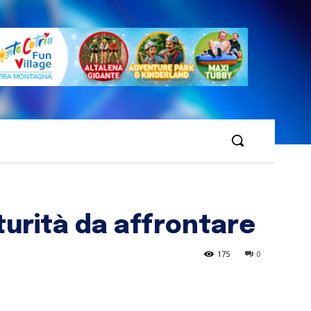
turità da affrontare
175
0