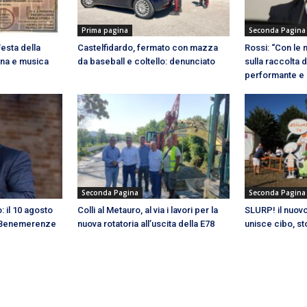
Prima pagina
Seconda Pagina
Festa della
Castelfidardo, fermato con mazza
Rossi: “Con le 
ena e musica
da baseball e coltello: denunciato
sulla raccolta 
performante e 
Seconda Pagina
Seconda Pagina
 il 10 agosto
Colli al Metauro, al via i lavori per la
SLURP! il nuovo
a Benemerenze
nuova rotatoria all’uscita della E78
unisce cibo, st