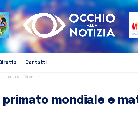
Diretta
Contatti
 maturità da affrontare
d: primato mondiale e ma