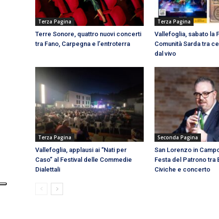
Terza Pagina
Terza Pagina
Terre Sonore, quattro nuovi concerti
Vallefoglia, sabato la 
tra Fano, Carpegna e l’entroterra
Comunità Sarda tra c
dal vivo
Terza Pagina
Seconda Pagina
Vallefoglia, applausi ai “Nati per
San Lorenzo in Campo:
Caso” al Festival delle Commedie
Festa del Patrono tr
Dialettali
Civiche e concerto