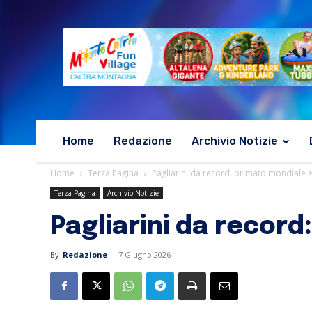
Home
Redazione
Archivio Notizie
Home
Terza Pagina
Pagliarini da record: primato mondiale e
Terza Pagina
Archivio Notizie
Pagliarini da recor
By
Redazione
-
7 Giugno 2026