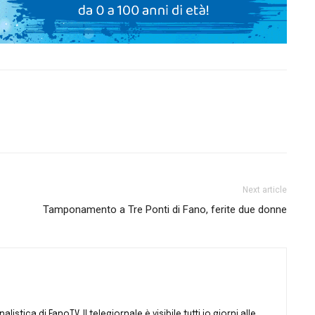
Next article
Tamponamento a Tre Ponti di Fano, ferite due donne
istica di FanoTV. Il telegiornale è visibile tutti io giorni alle