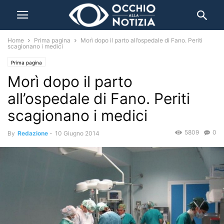
Home
Prima pagina
Morì dopo il parto all’ospedale di Fano. Periti
scagionano i medici
Prima pagina
Morì dopo il parto
all’ospedale di Fano. Periti
scagionano i medici
5809
0
By
Redazione
-
10 Giugno 2014