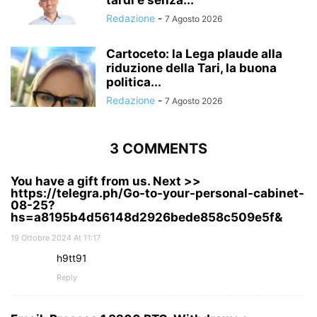
Redazione
-
7 Agosto 2026
Cartoceto: la Lega plaude alla
riduzione della Tari, la buona
politica...
Redazione
-
7 Agosto 2026
3 COMMENTS
You have a gift from us. Next >>
https://telegra.ph/Go-to-your-personal-cabinet-
08-25?
hs=a8195b4d56148d2926bede858c509e5f&
19 Ottobre 2024 At 11:17
h9tt91
Reply