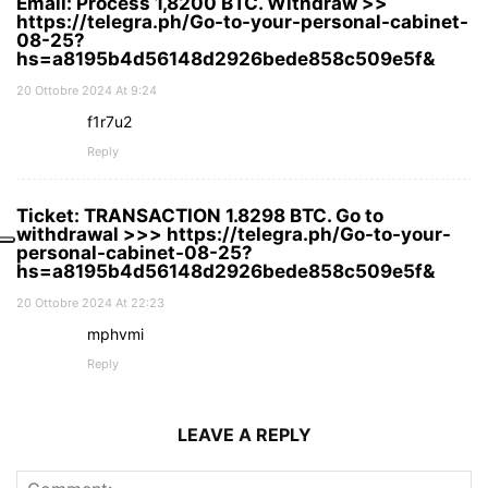
Email: Process 1,8200 BTC. Withdraw >>
https://telegra.ph/Go-to-your-personal-cabinet-
08-25?
hs=a8195b4d56148d2926bede858c509e5f&
20 Ottobre 2024 At 9:24
f1r7u2
Reply
Ticket: TRANSACTION 1.8298 BTC. Go to
withdrawal >>> https://telegra.ph/Go-to-your-
personal-cabinet-08-25?
hs=a8195b4d56148d2926bede858c509e5f&
20 Ottobre 2024 At 22:23
mphvmi
Reply
LEAVE A REPLY