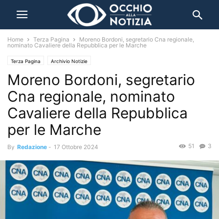
Home
Terza Pagina
Moreno Bordoni, segretario Cna regionale,
nominato Cavaliere della Repubblica per le Marche
Terza Pagina
Archivio Notizie
Moreno Bordoni, segretario
Cna regionale, nominato
Cavaliere della Repubblica
per le Marche
51
3
By
Redazione
-
17 Ottobre 2024