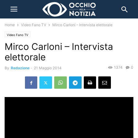
Home
Video Fano TV
Mirco Carloni – Intervista elettorale
Video Fano TV
Mirco Carloni – Intervista
elettorale
1374
0
By
Redazione
-
21 Maggio 2014