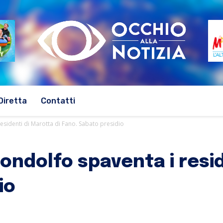
Diretta
Contatti
esidenti di Marotta di Fano. Sabato presidio
ondolfo spaventa i resid
io