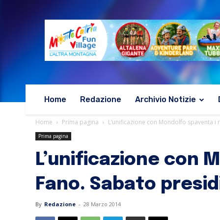
Home
Redazione
Archivio Notizie
Home
Prima pagina
L’unificazione con Mondolfo spaventa i r
Prima pagina
L’unificazione con M
Fano. Sabato presid
By
Redazione
-
28 Marzo 2014