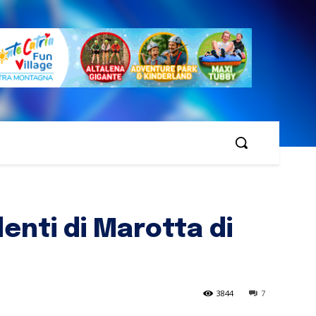
enti di Marotta di
3844
7