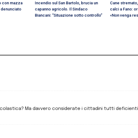
to con mazza
Incendio sul San Bartolo, brucia un
Cane stremato,
: denunciato
capanno agricolo. Il Sindaco
calci a Fano: or
Biancani: “Situazione sotto controllo”
«Non venga rest
 scolastica? Ma davvero considerate i cittadini tutti deficient