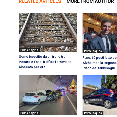
RELATED ARTICLES
MORE FROM AUTHOR
Prima pagina
Prima pagina
Uomo investito da un treno tra
Fano, 60 posti letto pe
Pesaro e Fano, traffico ferroviario
Alzheimer: la Regione 
bloccato per ore
Piano dei fabbisogni
Prima pagina
Prima pagina