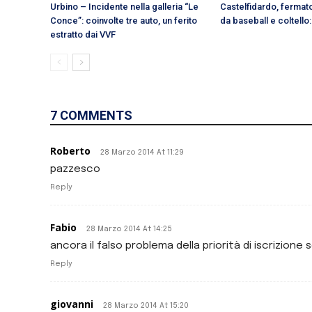
Urbino – Incidente nella galleria “Le
Castelfidardo, ferma
Conce”: coinvolte tre auto, un ferito
da baseball e coltello
estratto dai VVF
7 COMMENTS
Roberto
28 Marzo 2014 At 11:29
pazzesco
Reply
Fabio
28 Marzo 2014 At 14:25
ancora il falso problema della priorità di iscrizione
Reply
giovanni
28 Marzo 2014 At 15:20