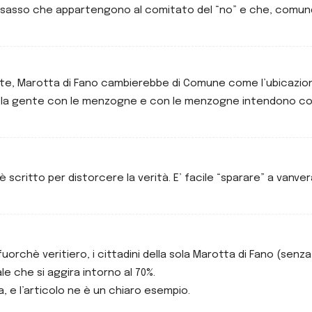
e sasso che appartengono al comitato del “no” e che, comun
ante, Marotta di Fano cambierebbe di Comune come l’ubicazion
re la gente con le menzogne e con le menzogne intendono con
o è scritto per distorcere la verità. E’ facile “sparare” a vanv
to fuorchè veritiero, i cittadini della sola Marotta di Fano (
e che si aggira intorno al 70%.
a, e l’articolo ne è un chiaro esempio.