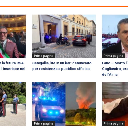
Prima pagina
Prima pagina
r la futura RSA
Senigallia, lite in un bar: denunciato
Fano – Morto l
li inserisce nel
per resistenza a pubblico ufficiale
Cogliandro, era
dell’Alma
Prima pagina
Prima pagina