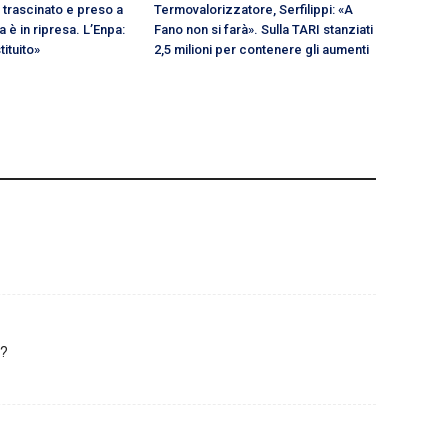
 trascinato e preso a
Termovalorizzatore, Serfilippi: «A
a è in ripresa. L’Enpa:
Fano non si farà». Sulla TARI stanziati
ituito»
2,5 milioni per contenere gli aumenti
i?