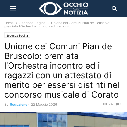
Home
Seconda Pagina
Unione dei Comuni Pian del Bruscolo:
premiata l’Orchestra incontro ed i ragazzi...
Seconda Pagina
Unione dei Comuni Pian del
Bruscolo: premiata
l’Orchestra incontro ed i
ragazzi con un attestato di
merito per essersi distinti nel
concorso musicale di Corato
24
0
By
Redazione
-
22 Maggio 2026