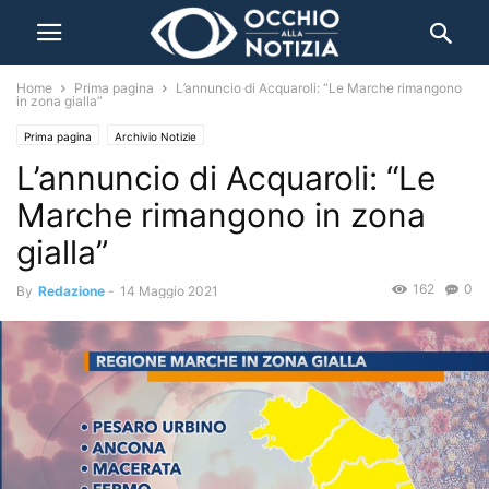
Home
Prima pagina
L’annuncio di Acquaroli: “Le Marche rimangono
in zona gialla”
Prima pagina
Archivio Notizie
L’annuncio di Acquaroli: “Le
Marche rimangono in zona
gialla”
162
0
By
Redazione
-
14 Maggio 2021