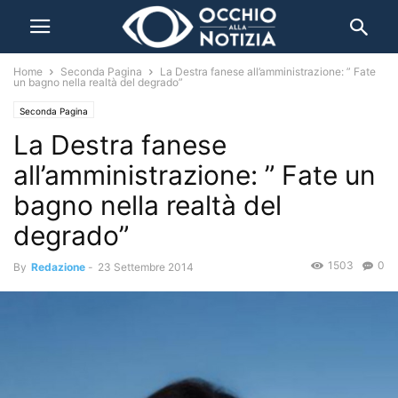
Home
Seconda Pagina
La Destra fanese all’amministrazione: ” Fate
un bagno nella realtà del degrado”
Seconda Pagina
La Destra fanese
all’amministrazione: ” Fate un
bagno nella realtà del
degrado”
1503
0
By
Redazione
-
23 Settembre 2014