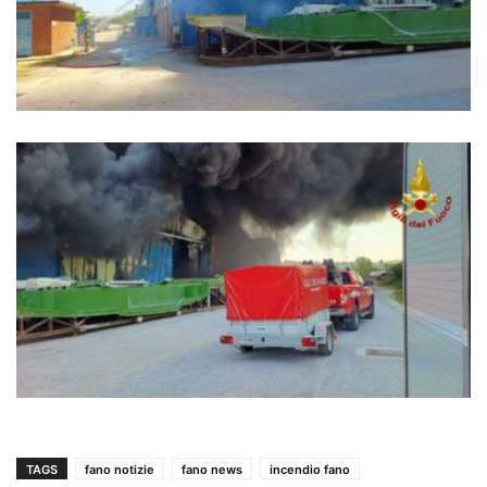
TAGS
fano notizie
fano news
incendio fano