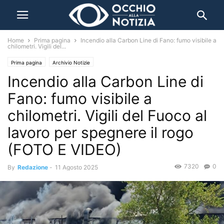
Home
Prima pagina
Incendio alla Carbon Line di Fano: fumo visibile a
chilometri. Vigili del...
Prima pagina
Archivio Notizie
Incendio alla Carbon Line di
Fano: fumo visibile a
chilometri. Vigili del Fuoco al
lavoro per spegnere il rogo
(FOTO E VIDEO)
7320
0
By
Redazione
-
11 Agosto 2025