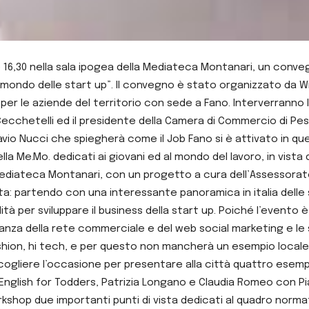
re 16,30 nella sala ipogea della Mediateca Montanari, un conv
l mondo delle start up”. Il convegno è stato organizzato da 
er le aziende del territorio con sede a Fano. Interverranno l’
 Cecchetelli ed il presidente della Camera di Commercio di Pe
avio Nucci che spiegherà come il Job Fano si è attivato in que
la Me.Mo. dedicati ai giovani ed al mondo del lavoro, in vista
 Mediateca Montanari, con un progetto a cura dell’Assessorato 
vista: partendo con una interessante panoramica in italia delle
lità per sviluppare il business della start up. Poiché l’evento è 
tanza della rete commerciale e del web social marketing e le 
ashion, hi tech, e per questo non mancherà un esempio locale
ogliere l’occasione per presentare alla città quattro esempi s
a English for Todders, Patrizia Longano e Claudia Romeo con P
rkshop due importanti punti di vista dedicati al quadro norma