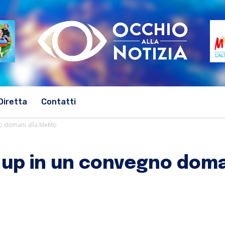
Diretta
Contatti
gno domani alla MeMo
t up in un convegno dom