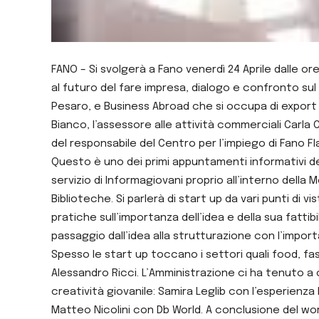
FANO – Si svolgerà a Fano venerdì 24 Aprile dalle o
al futuro del fare impresa, dialogo e confronto su
Pesaro, e Business Abroad che si occupa di export p
Bianco, l’assessore alle attività commerciali Carla
del responsabile del Centro per l’impiego di Fano Fl
Questo è uno dei primi appuntamenti informativi del
servizio di Informagiovani proprio all’interno della
Biblioteche. Si parlerà di start up da vari punti di 
pratiche sull’importanza dell’idea e della sua fattibi
passaggio dall’idea alla strutturazione con l’impor
Spesso le start up toccano i settori quali food, f
Alessandro Ricci. L’Amministrazione ci ha tenuto a c
creatività giovanile: Samira Leglib con l’esperienz
Matteo Nicolini con Db World. A conclusione del wo