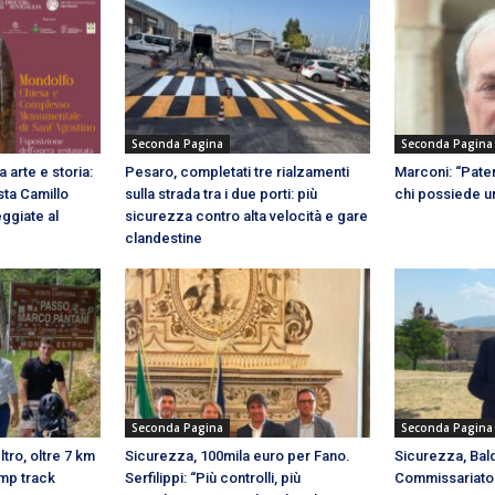
Seconda Pagina
Seconda Pagina
 arte e storia:
Pesaro, completati tre rialzamenti
Marconi: “Paten
sta Camillo
sulla strada tra i due porti: più
chi possiede u
ggiate al
sicurezza contro alta velocità e gare
clandestine
Seconda Pagina
Seconda Pagina
tro, oltre 7 km
Sicurezza, 100mila euro per Fano.
Sicurezza, Balde
ump track
Serfilippi: “Più controlli, più
Commissariato d