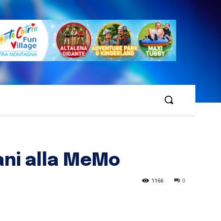
ani alla MeMo
1166
0