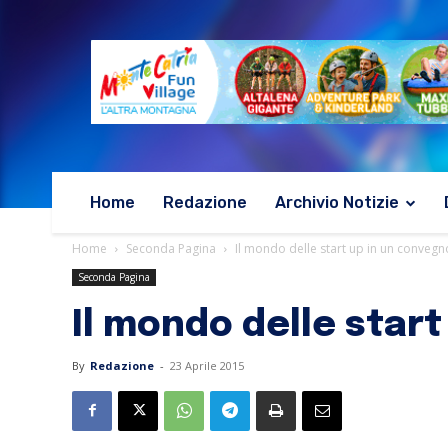
Home
Redazione
Archivio Notizie
Home
Seconda Pagina
Il mondo delle start up in un conve
Seconda Pagina
Il mondo delle star
By
Redazione
-
23 Aprile 2015