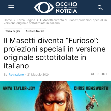
Home
Terza Pagina
Il Masetti diventa “Furioso”: proiezioni speciali in
versione originale sottotitolate in italiano
Terza Pagina
Archivio Notizie
Il Masetti diventa “Furioso”:
proiezioni speciali in versione
originale sottotitolate in
italiano
86
1
By
Redazione
-
21 Maggio 2024