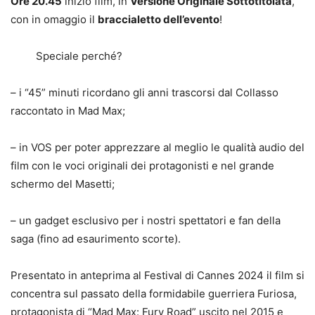
Ore 20.45
inizio film, in
Versione Originale Sottotitolata
,
con in omaggio il
braccialetto dell’evento
!
Speciale perché?
– i “45” minuti ricordano gli anni trascorsi dal Collasso
raccontato in Mad Max;
– in VOS per poter apprezzare al meglio le qualità audio del
film con le voci originali dei protagonisti e nel grande
schermo del Masetti;
– un gadget esclusivo per i nostri spettatori e fan della
saga (fino ad esaurimento scorte).
Presentato in anteprima al Festival di Cannes 2024 il film si
concentra sul passato della formidabile guerriera Furiosa,
protagonista di “Mad Max: Fury Road” uscito nel 2015 e