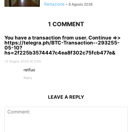
Redazione
-
6 Agosto 2026
1 COMMENT
You have a transaction from user. Continue =>>
https://telegra.ph/BTC-Transaction--293255-
05-10?
hs=2f225b3574447c4ea8f302c75fcb477e&
13 Giugno 2024 At 3:55
retfuo
Reply
LEAVE A REPLY