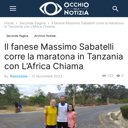
Home
Seconda Pagina
Il fanese Massimo Sabatelli corre la maratona
in Tanzania con L’Africa Chiama
Seconda Pagina
Archivio Notizie
Il fanese Massimo Sabatelli
corre la maratona in Tanzania
con L’Africa Chiama
133
0
By
Redazione
-
10 Novembre 2023