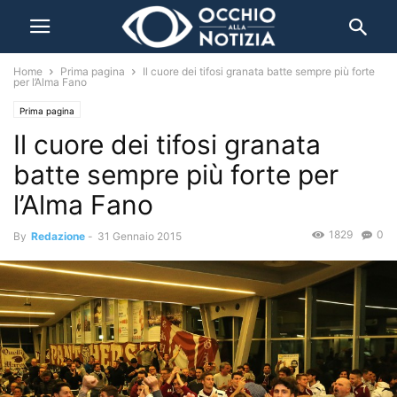
Home
Prima pagina
Il cuore dei tifosi granata batte sempre più forte
per l’Alma Fano
Prima pagina
Il cuore dei tifosi granata
batte sempre più forte per
l’Alma Fano
1829
0
By
Redazione
-
31 Gennaio 2015