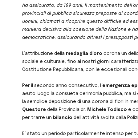
ha assicurato, da 169 anni, il mantenimento dell’or
provinciali di pubblica sicurezza preposte al coord
uomini, chiamati a ricoprire questo difficile ed es
maniera decisiva alla coesione della Nazione e ha g
democratiche, assicurando altresì i presupposti per
L’attribuzione della
medaglia d’oro
corona un delic
sociale e culturale, fino ai nostri giorni caratteriz
Costituzione Repubblicana, con le eccezionali cond
Per il secondo anno consecutivo,
l’emergenza ep
avuto luogo la consueta cerimonia pubblica, ma si 
la semplice deposizione di una corona di fiori in me
Questore
della Provincia dr.
Michele Todisco
e co
per trarre un
bilancio
dell’attività svolta dalla Poli
E’ stato un periodo particolarmente intenso per tut