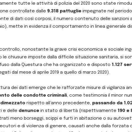
amente tutte le attività di polizia del 2020 sono state rimod
rsone controllate dalle
9.318 pattuglie
impegnate nel periodo 
ronte di dati così corposi, il numero contenuto delle sanzioni 
naio), mette in evidenza il comportamento in linea generale d
ta controllo, nonostante la grave crisi economica e sociale i
o le chiusure imposte dalla difficile situazione sanitaria, si
ofuso dalla Questura che ha organizzato e disposto
1.127 ser
iegati dal mese di aprile 2019 a quello di marzo 2020).
lettura dei dati emerge che le rafforzate misure di vigilanza an
nto delle condotte criminali
, come testimonia il minor num
i
dimezzato
rispetto all’anno precedente,
passando da 1.02
i e delle
denunce
in stato di libertà (rispettivamente
190 e 
trati meno borseggi, scippi e furti in abitazione o su autovett
ecutori e di violenza di genere, causati anche dalla forzata