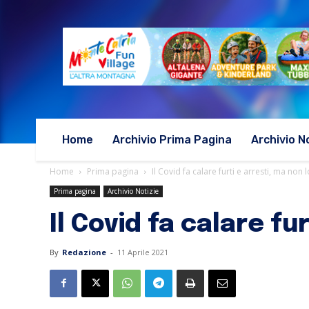
Home
Archivio Prima Pagina
Archivio N
Home
Prima pagina
Il Covid fa calare furti e arresti, ma non l
Prima pagina
Archivio Notizie
Il Covid fa calare fu
By
Redazione
-
11 Aprile 2021