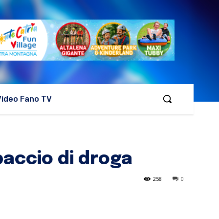
Video Fano TV
spaccio di droga
258
0