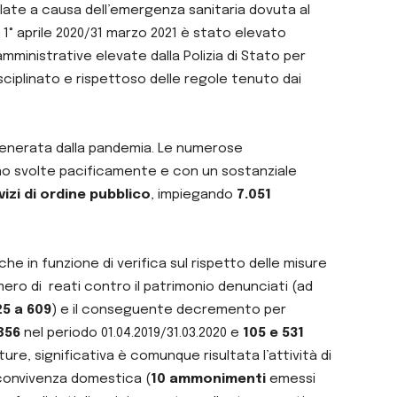
ulate a causa dell’emergenza sanitaria dovuta al
1° aprile 2020/31 marzo 2021 è stato elevato
amministrative elevate dalla Polizia di Stato per
isciplinato e rispettoso delle regole tenuto dai
ngenerata dalla pandemia. Le numerose
 sono svolte pacificamente e con un sostanziale
vizi di ordine pubblico
, impiegando
7.051
che in funzione di verifica sul rispetto delle misure
ero di reati contro il patrimonio denunciati (ad
5 a 609
) e il conseguente decremento per
856
nel periodo 01.04.2019/31.03.2020 e
105 e 531
ure, significativa è comunque risultata l’attività di
 convivenza domestica (
10 ammonimenti
emessi