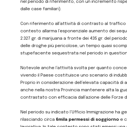
nel periodo di riferimento, con un incremento risp
dalle case familiari).
Con riferimento all’attività di contrasto al traffi
contesto allarma l’esponenziale aumento dei seq
2.327 gr. di marijuana a fronte dei 435 gr. del peri
delle droghe più pericolose, un tempo quasi scom
stupefacente sequestrata nel periodo in questio
Notevole anche l’attività svolta per quanto concern
vivendo il Paese costituisce uno scenario di indubb
Proprio in considerazione dell’elevata capacità di 
anche nella nostra Provincia mantenere alta la g
contrastato con efficacia dall’azione delle Forze de
Nel periodo su indicato l’Ufficio Immigrazione ha g
rilasciando circa
6mila permessi di soggiorno
e c
lavorativa. In tale contesto sono stati emessi una 