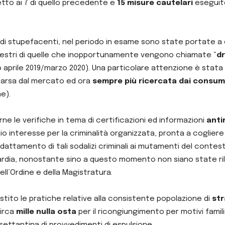
etto ai 7 di quello precedente e
15 misure cautelari
eseguite
co di stupefacenti, nel periodo in esame sono state portate a
uestri di quelle che inopportunamente vengono chiamate “
d
odo aprile 2019/marzo 2020). Una particolare attenzione è stata
parsa dal mercato ed ora
sempre più ricercata dai consum
ne).
e le verifiche in tema di certificazioni ed informazioni
anti
io interesse per la criminalità organizzata, pronta a cogliere
adattamento di tali sodalizi criminali ai mutamenti del conte
uardia, nonostante sino a questo momento non siano state r
ll’Ordine e della Magistratura.
estito le pratiche relative alla consistente popolazione di
str
irca
mille nulla osta
per il ricongiungimento per motivi familia
settantina di provvedimenti di espulsione.