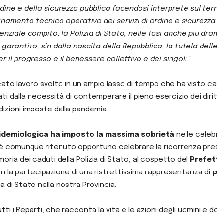
dine e della sicurezza pubblica facendosi interprete sul terr
inamento tecnico operativo dei servizi di ordine e sicurezza 
senziale compito, la Polizia di Stato, nelle fasi anche più dr
arantito, sin dalla nascita della Repubblica, la tutela delle 
 il progresso e il benessere collettivo e dei singoli.
”
ato lavoro svolto in un ampio lasso di tempo che ha visto ca
zati dalla necessità di contemperare il pieno esercizio dei dirit
izioni imposte dalla pandemia.
idemiologica ha imposto la massima sobrietà
nelle celeb
è comunque ritenuto opportuno celebrare la ricorrenza presso
moria dei caduti della Polizia di Stato, al cospetto del
Prefet
n la partecipazione di una ristrettissima rappresentanza di
p
zia di Stato nella nostra Provincia.
ti i Reparti, che racconta la vita e le azioni degli uomini e