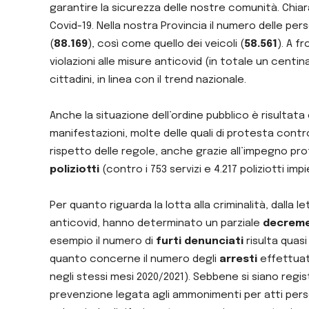
garantire la sicurezza delle nostre comunità. Chiar
Covid-19. Nella nostra Provincia il numero delle pe
(
88.169
), così come quello dei veicoli (
58.561
). A f
violazioni alle misure anticovid (in totale un centi
cittadini, in linea con il trend nazionale.
Anche la situazione dell’ordine pubblico è risulta
manifestazioni, molte delle quali di protesta contr
rispetto delle regole, anche grazie all’impegno pr
poliziotti
(contro i 753 servizi e 4.217 poliziotti imp
Per quanto riguarda la lotta alla criminalità, dalla 
anticovid, hanno determinato un parziale
decreme
esempio il numero di
furti
denunciati
risulta quas
quanto concerne il numero degli
arresti
effettuat
negli stessi mesi 2020/2021). Sebbene si siano regis
prevenzione legata agli ammonimenti per atti pers