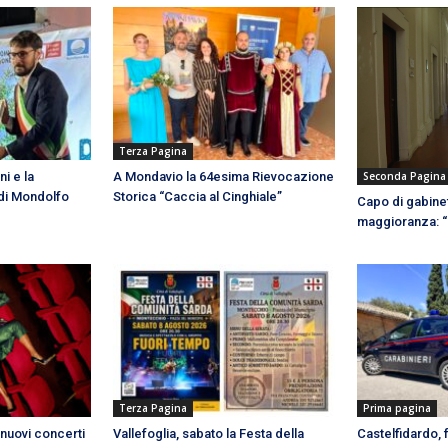
Terza Pagina
Seconda Pagina
ni e la
A Mondavio la 64esima Rievocazione
 di Mondolfo
Storica “Caccia al Cinghiale”
Capo di gabinet
maggioranza: 
Terza Pagina
Prima pagina
 nuovi concerti
Vallefoglia, sabato la Festa della
Castelfidardo,