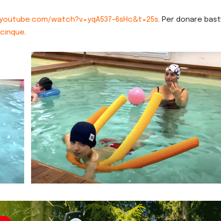
.youtube.com/watch?v=yqA537-6sHc&t=25s
. Per donare bast
-cinque
.