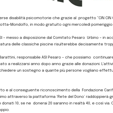
verse disabilità psicomotorie che grazie al progetto “CIN CIN
arotta-Mondolfo, in modo gratuito ogni mercoledì pomeriggio 
SI – messo a disposizione dal Comitato Pesaro Urbino – in acqu
atura delle classiche piscine risulterebbe decisamente tro
Barattini, responsabile ASI Pesaro – che possiamo continuare 
uato a realizzarsi anno dopo anno grazie alle donazioni. L’atti
chiedere un sostegno a quante più persone vogliano effett
etto e al conseguente riconoscimento della Fondazione Cari
simo attraverso la piattaforma ‘Rete del Dono’ raddoppierà gr
 donati 10, se ne donerai 20 saranno in realtà 40, e così via.
oppio.