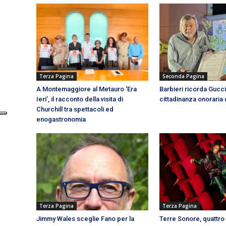
Terza Pagina
Seconda Pagina
A Montemaggiore al Metauro ‘Era
Barbieri ricorda Gucci
Ieri’, il racconto della visita di
cittadinanza onoraria
Churchill tra spettacoli ed
enogastronomia
Terza Pagina
Terza Pagina
Jimmy Wales sceglie Fano per la
Terre Sonore, quattro