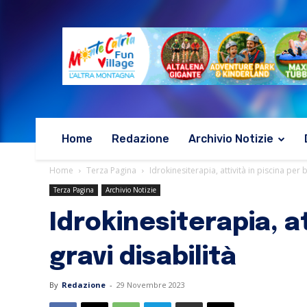
Home
Redazione
Archivio Notizie
Home
Terza Pagina
Idrokinesiterapia, attività in piscina per
Terza Pagina
Archivio Notizie
Idrokinesiterapia, a
gravi disabilità
By
Redazione
-
29 Novembre 2023