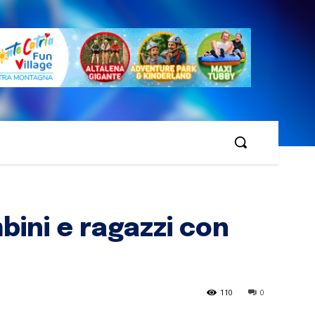
mbini e ragazzi con
110
0