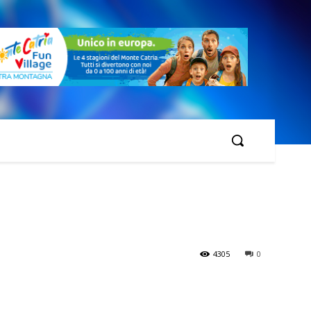
4305
0