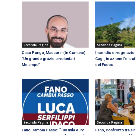
Seconda Pagina
Seconda Pagina
Caso Pongo, Mascarin (In Comune):
Incendio di vegetazion
“Un grande grazie ai volontari
Cagli, in azione l’elico
Melampo”
del Fuoco
Seconda Pagina
Seconda Pagina
Fano Cambia Passo: “100 mila euro
Fano, confronto tra s