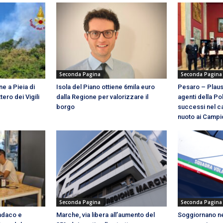
Seconda Pagina
Seconda Pagina
e a Pieia di
Isola del Piano ottiene 6mila euro
Pesaro – Plaus
ttero dei Vigili
dalla Regione per valorizzare il
agenti della Pol
borgo
successi nel ca
nuoto ai Campion
Seconda Pagina
Seconda Pagina
indaco e
Marche, via libera all’aumento del
Soggiornano ne