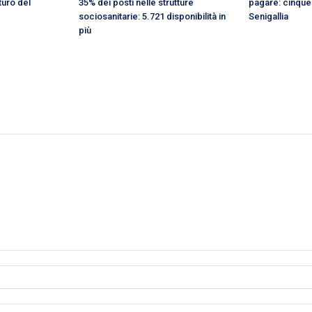
uturo del
35% dei posti nelle strutture
pagare: cinque 
sociosanitarie: 5.721 disponibilità in
Senigallia
più