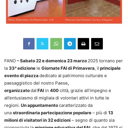
FANO
– Sabato 22 e domenica 23 marzo
2025 tornano per
la
33ª edizione
le
Giornate FAI di Primavera
, il
principale
evento di piazza
dedicato al patrimonio culturale e
paesaggistico del nostro Paese
,
organizzato
dal
FAI
in
400
città, grazie all’impegno e
all’entusiasmo di migliaia di volontari attivi in tutte le
regioni.
Un appuntamento
caratterizzato da
una
straordinaria partecipazione popolare
– più di
13
milioni di visitatori in 32 edizioni
– segno di quanto sia
riconosciuta la
missione educativa del FAI
, che dal 1975 si