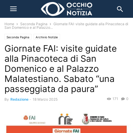
Home
Seconda Pagina
Giornate FAI: visite guidate alla Pinacoteca di
San Domenico e al Palazzo...
Seconda Pagina
Archivio Notizie
Giornate FAI: visite guidate
alla Pinacoteca di San
Domenico e al Palazzo
Malatestiano. Sabato “una
passeggiata da paura”
171
0
By
Redazione
-
18 Marzo 2025