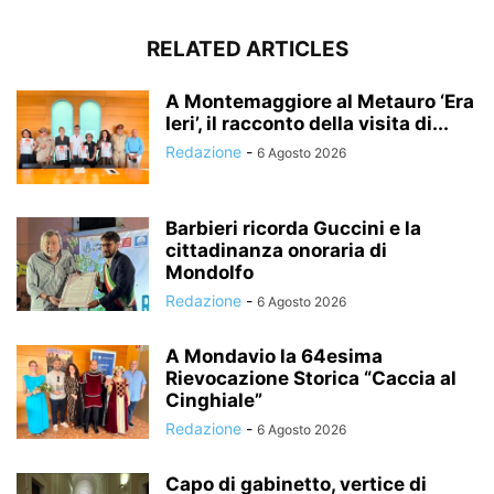
RELATED ARTICLES
A Montemaggiore al Metauro ‘Era
Ieri’, il racconto della visita di...
Redazione
-
6 Agosto 2026
Barbieri ricorda Guccini e la
cittadinanza onoraria di
Mondolfo
Redazione
-
6 Agosto 2026
A Mondavio la 64esima
Rievocazione Storica “Caccia al
Cinghiale”
Redazione
-
6 Agosto 2026
Capo di gabinetto, vertice di