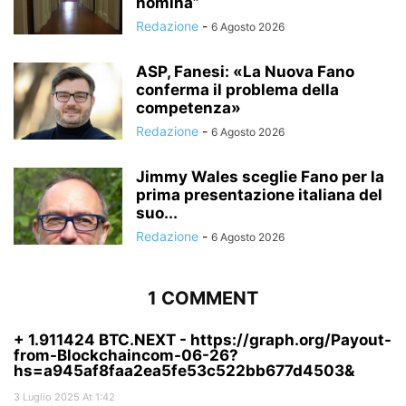
nomina”
Redazione
-
6 Agosto 2026
ASP, Fanesi: «La Nuova Fano
conferma il problema della
competenza»
Redazione
-
6 Agosto 2026
Jimmy Wales sceglie Fano per la
prima presentazione italiana del
suo...
Redazione
-
6 Agosto 2026
1 COMMENT
+ 1.911424 BTC.NEXT - https://graph.org/Payout-
from-Blockchaincom-06-26?
hs=a945af8faa2ea5fe53c522bb677d4503&
3 Luglio 2025 At 1:42