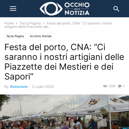
Home
Terza Pagina
Festa del porto, CNA: “Ci saranno i nostri
artigiani delle Piazzette dei...
Terza Pagina
Archivio Notizie
Festa del porto, CNA: “Ci
saranno i nostri artigiani delle
Piazzette dei Mestieri e dei
Sapori”
308
1
By
Redazione
-
2 Luglio 2025