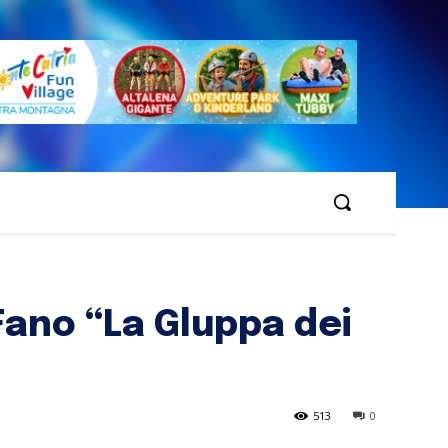
 Fano “La Gluppa dei
513
0