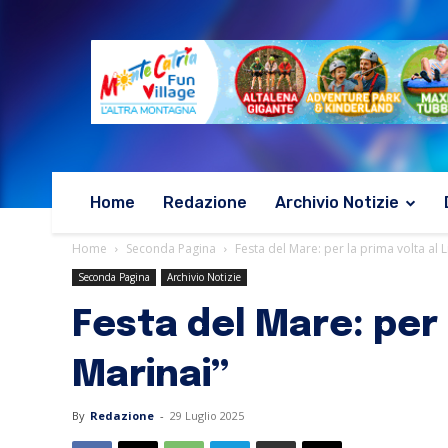
Home
Redazione
Archivio Notizie
Home
Seconda Pagina
Festa del Mare: per la prima volta al L
Seconda Pagina
Archivio Notizie
Festa del Mare: per 
Marinai”
By
Redazione
-
29 Luglio 2025