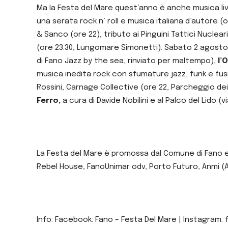
Ma la Festa del Mare quest’anno è anche musica live
una serata rock n’ roll e musica italiana d’autore (
& Sanco (ore 22), tributo ai Pinguini Tattici Nuclea
(ore 23.30, Lungomare Simonetti). Sabato 2 agosto ci
di Fano Jazz by the sea, rinviato per maltempo),
l’
musica inedita rock con sfumature jazz, funk e fusi
Rossini, Carnage Collective (ore 22, Parcheggio de
Ferro,
a cura di Davide Nobilini e al Palco del Lido (
La Festa del Mare è promossa dal Comune di Fano e o
Rebel House, FanoUnimar odv, Porto Futuro, Anmi (As
Info: Facebook: Fano – Festa Del Mare | Instagram