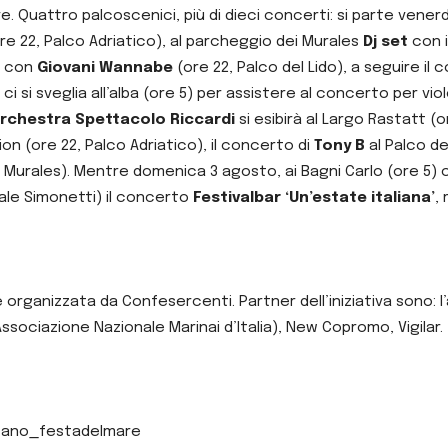
. Quattro palcoscenici, più di dieci concerti:
si parte venerd
ore 22, Palco Adriatico), al parcheggio dei Murales
Dj set
con i
ri con
Giovani Wannabe
(ore 22, Palco del Lido), a seguire il
 si sveglia all’alba (ore 5) per assistere al concerto per vio
Orchestra Spettacolo Riccardi
si esibirà
al Largo Rastatt (or
on (ore 22, Palco Adriatico), il concerto di
Tony B
al Palco de
i Murales). Mentre domenica 3 agosto, ai Bagni Carlo (ore 5)
viale Simonetti) il concerto
Festivalbar ‘Un’estate italiana’
,
rganizzata da Confesercenti. Partner dell’iniziativa sono: l’
sociazione Nazionale Marinai d’Italia), New Copromo, Vigilar.
: fano_festadelmare