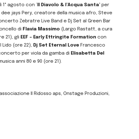
ì 1° agosto con ‘
Il Diavolo & l’Acqua Santa’
per
 dee jays Pery, creatore della musica afro, Steve
 concerto Zebratre Live Band e Dj Set al Green Bar
loncello di
Flavia Massimo
(Largo Rastatt, a cura
e 21), gli
EEF – Early Ettringite Formation
con
l Lido (ore 22),
Dj Set Eternal Love
Francesco
 concerto per viola da gamba di
Elisabetta Del
 musica anni 80 e 90 (ore 21).
associazione Il Ridosso aps, Onstage Produzioni,