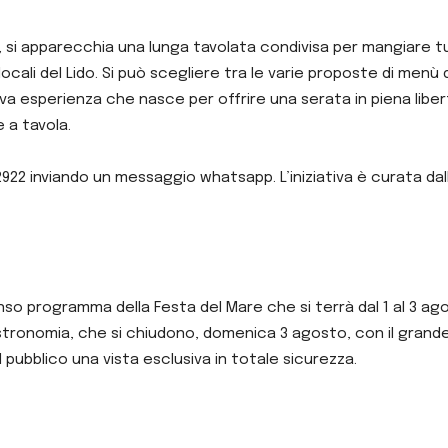
, si apparecchia una lunga tavolata condivisa per mangiare tu
ocali del Lido. Si può scegliere tra le varie proposte di menù 
va esperienza che nasce per offrire una serata in piena libe
e a tavola.
92922 inviando un messaggio whatsapp. L’iniziativa è curata da
so programma della Festa del Mare che si terrà dal 1 al 3 ago
astronomia, che si chiudono, domenica 3 agosto, con il grand
l pubblico una vista esclusiva in totale sicurezza.