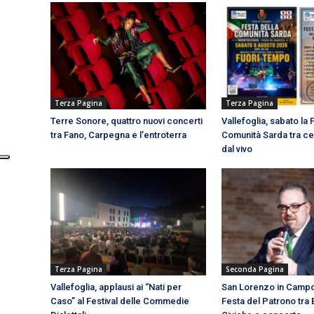
Terza Pagina
Terza Pagina
Terre Sonore, quattro nuovi concerti
Vallefoglia, sabato la 
tra Fano, Carpegna e l’entroterra
Comunità Sarda tra c
dal vivo
Terza Pagina
Seconda Pagina
Vallefoglia, applausi ai “Nati per
San Lorenzo in Campo:
Caso” al Festival delle Commedie
Festa del Patrono tr