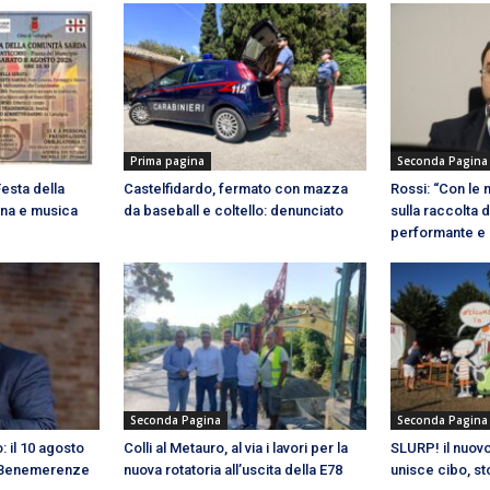
Prima pagina
Seconda Pagina
Festa della
Castelfidardo, fermato con mazza
Rossi: “Con le 
ena e musica
da baseball e coltello: denunciato
sulla raccolta 
performante e 
Seconda Pagina
Seconda Pagina
 il 10 agosto
Colli al Metauro, al via i lavori per la
SLURP! il nuovo
a Benemerenze
nuova rotatoria all’uscita della E78
unisce cibo, st