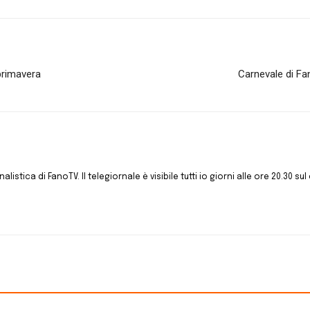
 primavera
Carnevale di Fan
istica di FanoTV. Il telegiornale è visibile tutti io giorni alle ore 20.30 sul 