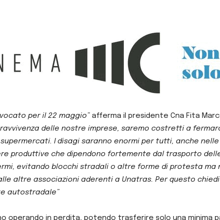
nvocato per il 22 maggio”
afferma il presidente Cna Fita Mar
ravvivenza delle nostre imprese, saremo costretti a fermarc
upermercati. I disagi saranno enormi per tutti, anche nelle 
liere produttive che dipendono fortemente dal trasporto delle
fermi, evitando blocchi stradali o altre forme di protesta 
 alle altre associazioni aderenti a Unatras. Per questo chie
rete autostradale”
operando in perdita, potendo trasferire solo una minima parte 