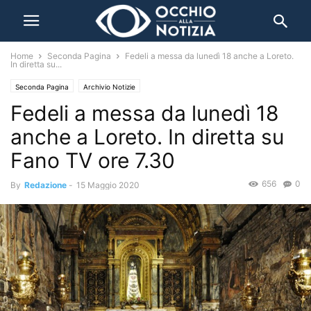
Home
Seconda Pagina
Fedeli a messa da lunedì 18 anche a Loreto.
In diretta su...
Seconda Pagina
Archivio Notizie
Fedeli a messa da lunedì 18
anche a Loreto. In diretta su
Fano TV ore 7.30
656
0
By
Redazione
-
15 Maggio 2020