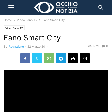
Home
Video Fano TV
Fano Smart City
Video Fano TV
Fano Smart City
1821
0
By
Redazione
-
22 Marzo 2014