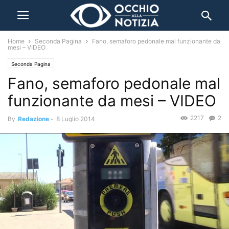
Home
Seconda Pagina
Fano, semaforo pedonale mal funzionante da
mesi – VIDEO
Seconda Pagina
Fano, semaforo pedonale mal
funzionante da mesi – VIDEO
2217
2
By
Redazione
-
8 Luglio 2014